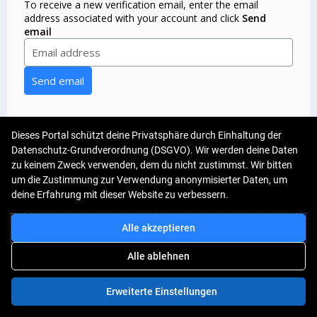
To receive a new verification email, enter the email
address associated with your account and click
Send
email
Send email
Dieses Portal schützt deine Privatsphäre durch Einhaltung der
Datenschutz-Grundverordnung (DSGVO). Wir werden deine Daten
zu keinem Zweck verwenden, dem du nicht zustimmst. Wir bitten
um die Zustimmung zur Verwendung anonymisierter Daten, um
deine Erfahrung mit dieser Website zu verbessern.
©2020 - 2024 UniCredit Bank GmbH - All Rights reserved
Alle akzeptieren
Impressum |
Rechtliche Hinweise |
Datenschutz |
Nutzungsbe
Alle ablehnen
Erweiterte Einstellungen